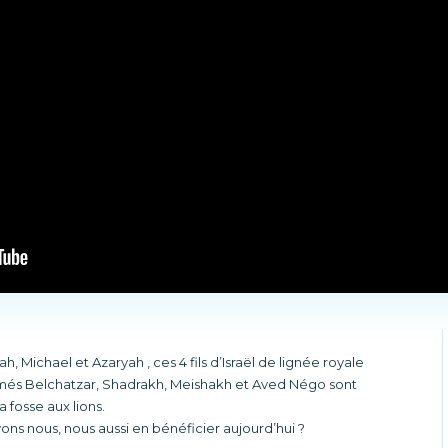
Michael et Azaryah , ces 4 fils d’Israël de lignée royale
més Belchatzar, Shadrakh, Meishakh et Aved Négo sont
 fosse aux lions.
ns nous, nous aussi en bénéficier aujourd’hui ?