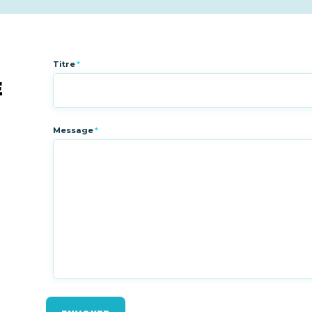
Titre
*
E
Message
*