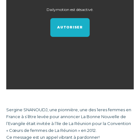
Dailymotion est désactivé.
AUTORISER
Sergine SNANOUDJ, une pionnière, une des 1eres femmes en
France à s’être levée pour annoncer La Bonne Nouvelle de
l’Evangile était invitée à l’Ile de La Réunion pour la Convention
« Cœurs de femmes de La Réunion » en 2012.
Ce message est un appel vibrant à pardonner!