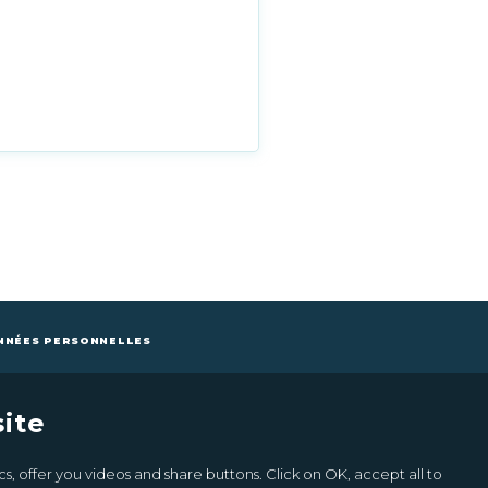
NNÉES PERSONNELLES
ite
Inscrivez-vous à la newsletter
Ok
s, offer you videos and share buttons. Click on OK, accept all to