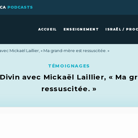
ICA
PODCASTS
ACCUEIL
ENSEIGNEMENT
ISRAËL / PRO
vec Mickaël Laillier, « Ma grand-mère est ressuscitée. »
TÉMOIGNAGES
ivin avec Mickaël Laillier, « Ma 
ressuscitée. »