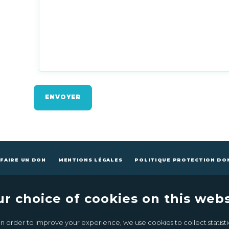
ENVOYER
FAIRE UN DON
MENTIONS LÉGALES
POLITIQUE PROTECTION DO
ur choice of cookies on this webs
n order to improve your experience, we use cookies to collect statistic
CONTACTEZ-NOUS
FAIRE UN DON