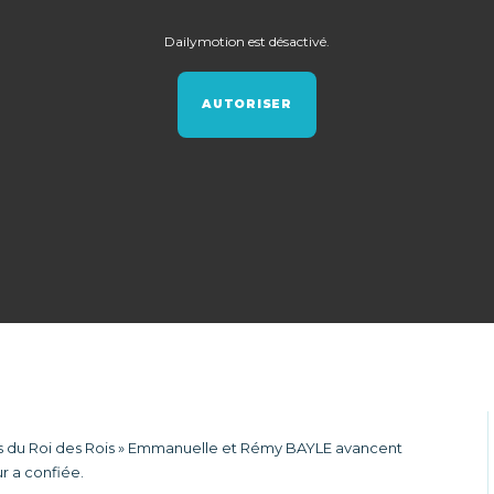
Dailymotion est désactivé.
AUTORISER
tes du Roi des Rois » Emmanuelle et Rémy BAYLE avancent
r a confiée.