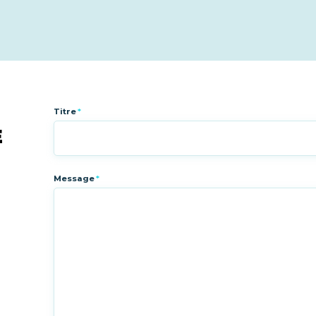
Titre
*
E
Message
*