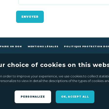
ENVOYER
FAIRE UN DON
MENTIONS LÉGALES
POLITIQUE PROTECTION DO
ur choice of cookies on this webs
n order to improve your experience, we use cookies to collect statistic
CONTACTEZ-NOUS
FAIRE UN DON
ersonalize to view in detail the descriptions of the types of cookies 
PERSONALIZE
OK, ACCEPT ALL