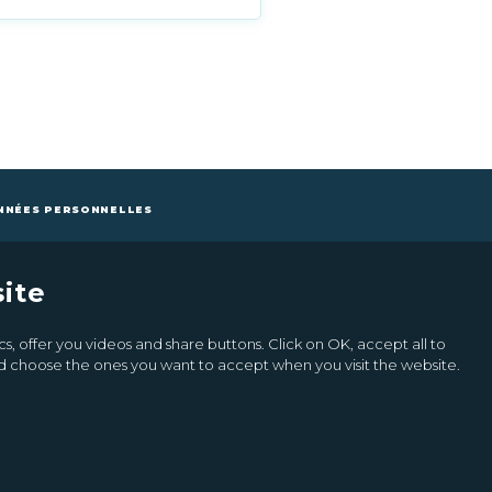
NNÉES PERSONNELLES
ite
Inscrivez-vous à la newsletter
s, offer you videos and share buttons. Click on OK, accept all to
Ok
and choose the ones you want to accept when you visit the website.