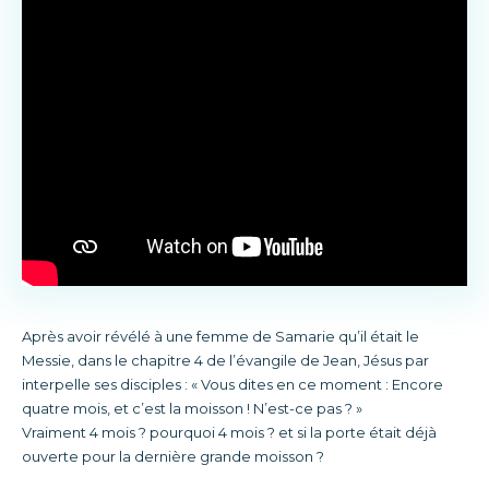
Après avoir révélé à une femme de Samarie qu’il était le
Messie, dans le chapitre 4 de l’évangile de Jean, Jésus par
interpelle ses disciples : « Vous dites en ce moment : Encore
quatre mois, et c’est la moisson ! N’est-ce pas ? »
Vraiment 4 mois ? pourquoi 4 mois ? et si la porte était déjà
ouverte pour la dernière grande moisson ?