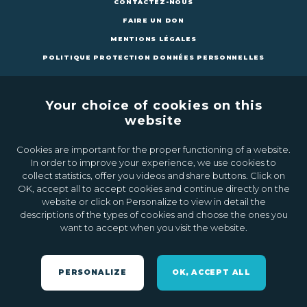
CONTACTEZ-NOUS
FAIRE UN DON
MENTIONS LÉGALES
POLITIQUE PROTECTION DONNÉES PERSONNELLES
Your choice of cookies on this
website
Cookies are important for the proper functioning of a website.
CONTACTEZ-NOUS
FAIRE UN DON
In order to improve your experience, we use cookies to
collect statistics, offer you videos and share buttons. Click on
OK, accept all to accept cookies and continue directly on the
Inscrivez-vous à la newsletter
website or click on Personalize to view in detail the
descriptions of the types of cookies and choose the ones you
want to accept when you visit the website.
Ok
PERSONALIZE
OK, ACCEPT ALL