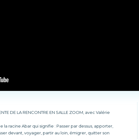
A TENTE DE LA RENCONTRE EN SALLE ZOOM, avec Valérie
 la racine Abar qui signifie : Passer par dessus, apporter,
asser devant, voyager, partir au loin, émigrer, quitter son