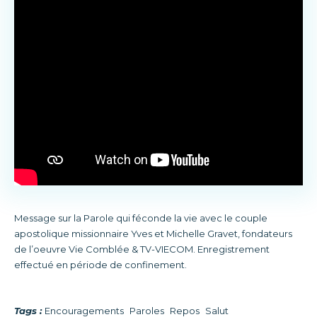
Message sur la Parole qui féconde la vie avec le couple
apostolique missionnaire Yves et Michelle Gravet, fondateurs
de l’oeuvre Vie Comblée & TV-VIECOM. Enregistrement
effectué en période de confinement.
Tags :
Encouragements
Paroles
Repos
Salut