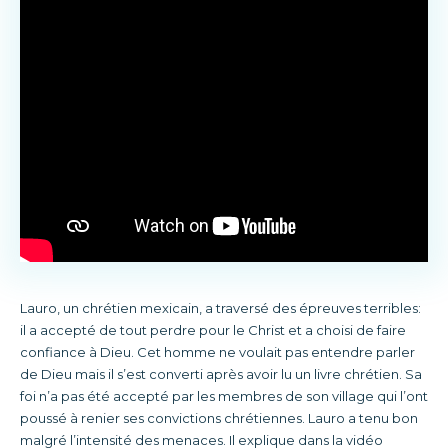
Lauro, un chrétien mexicain, a traversé des épreuves terribles:
il a accepté de tout perdre pour le Christ et a choisi de faire
confiance à Dieu. Cet homme ne voulait pas entendre parler
de Dieu mais il s’est converti après avoir lu un livre chrétien. Sa
foi n’a pas été accepté par les membres de son village qui l’ont
poussé à renier ses convictions chrétiennes. Lauro a tenu bon
malgré l’intensité des menaces. Il explique dans la vidéo