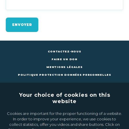
ENVOYER
CONTACTEZ-NOUS
FAIRE UN DON
MENTIONS LÉGALES
POLITIQUE PROTECTION DONNÉES PERSONNELLES
Your choice of cookies on this
website
Cookies are important for the proper functioning of a website.
CONTACTEZ-NOUS
FAIRE UN DON
In order to improve your experience, we use cookies to
collect statistics, offer you videos and share buttons. Click on