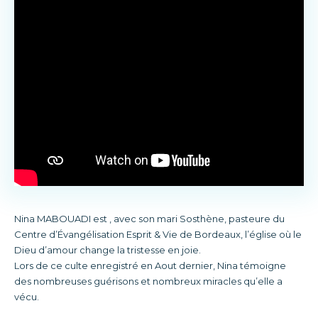
Nina MABOUADI est , avec son mari Sosthène, pasteure du
Centre d’Évangélisation Esprit & Vie de Bordeaux, l’église où le
Dieu d’amour change la tristesse en joie.
Lors de ce culte enregistré en Aout dernier, Nina témoigne
des nombreuses guérisons et nombreux miracles qu’elle a
vécu.