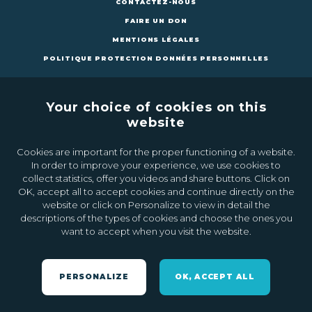
CONTACTEZ-NOUS
FAIRE UN DON
MENTIONS LÉGALES
POLITIQUE PROTECTION DONNÉES PERSONNELLES
Your choice of cookies on this
website
Cookies are important for the proper functioning of a website.
CONTACTEZ-NOUS
FAIRE UN DON
In order to improve your experience, we use cookies to
collect statistics, offer you videos and share buttons. Click on
OK, accept all to accept cookies and continue directly on the
Inscrivez-vous à la newsletter
website or click on Personalize to view in detail the
descriptions of the types of cookies and choose the ones you
want to accept when you visit the website.
Ok
PERSONALIZE
OK, ACCEPT ALL