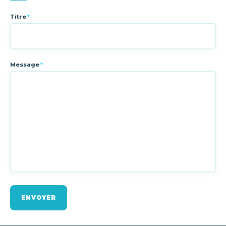
Titre
*
Message
*
ENVOYER