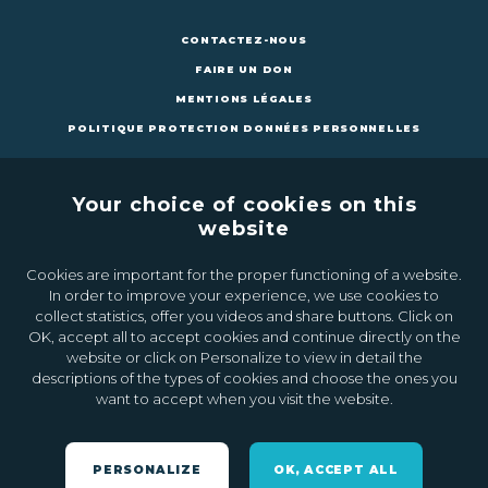
CONTACTEZ-NOUS
FAIRE UN DON
MENTIONS LÉGALES
POLITIQUE PROTECTION DONNÉES PERSONNELLES
Your choice of cookies on this
website
Cookies are important for the proper functioning of a website.
CONTACTEZ-NOUS
FAIRE UN DON
In order to improve your experience, we use cookies to
collect statistics, offer you videos and share buttons. Click on
OK, accept all to accept cookies and continue directly on the
Inscrivez-vous à la newsletter
website or click on Personalize to view in detail the
descriptions of the types of cookies and choose the ones you
want to accept when you visit the website.
Ok
PERSONALIZE
OK, ACCEPT ALL