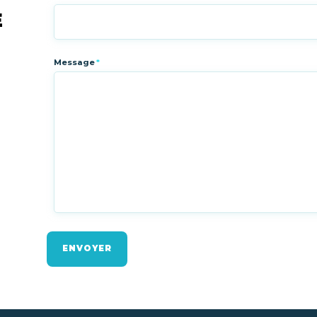
E
Message
*
ENVOYER