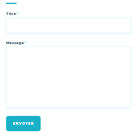
Titre
*
Message
*
ENVOYER