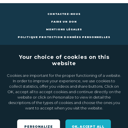
CONTACTEZ-NOUS
FAIRE UN DON
MENTIONS LÉGALES
POLITIQUE PROTECTION DONNÉES PERSONNELLES
Your choice of cookies on this
website
Cookies are important for the proper functioning of a website.
CONTACTEZ-NOUS
FAIRE UN DON
In order to improve your experience, we use cookies to
collect statistics, offer you videos and share buttons. Click on
OK, accept all to accept cookies and continue directly on the
Inscrivez-vous à la newsletter
website or click on Personalize to view in detail the
descriptions of the types of cookies and choose the ones you
want to accept when you visit the website.
Ok
PERSONALIZE
OK, ACCEPT ALL