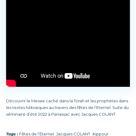
Découvrir le Messie caché dans la Torah et les prophètes dans
les textes hébraïques au travers des fêtes de l’Eternel. Suite du
séminaire d’été 2022 à Panassac avec Jacques COLANT.
Tags :
Fêtes de l’Éternel
Jacques COLANT
Kippour