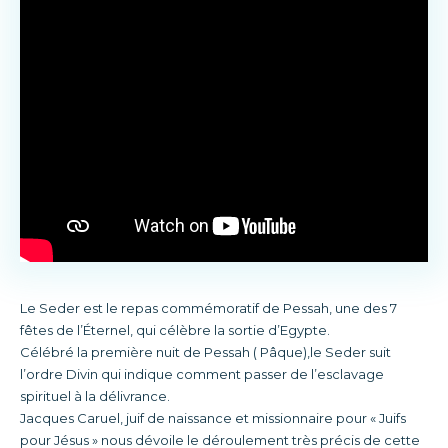
Le Seder est le repas commémoratif de Pessah, une des 7
fêtes de l’Éternel, qui célèbre la sortie d’Egypte.
Célébré la première nuit de Pessah ( Pâque),le Seder suit
l’ordre Divin qui indique comment passer de l’esclavage
spirituel à la délivrance.
Jacques Caruel, juif de naissance et missionnaire pour « Juifs
pour Jésus » nous dévoile le déroulement très précis de cette