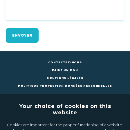
ENVOYER
CONTACTEZ-NOUS
FAIRE UN DON
MENTIONS LÉGALES
POLITIQUE PROTECTION DONNÉES PERSONNELLES
Your choice of cookies on this
website
Cookies are important for the proper functioning of a website.
CONTACTEZ-NOUS
FAIRE UN DON