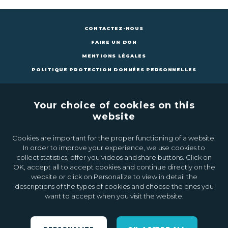
CONTACTEZ-NOUS
FAIRE UN DON
MENTIONS LÉGALES
POLITIQUE PROTECTION DONNÉES PERSONNELLES
Your choice of cookies on this
website
Cookies are important for the proper functioning of a website.
CONTACTEZ-NOUS
FAIRE UN DON
In order to improve your experience, we use cookies to
collect statistics, offer you videos and share buttons. Click on
OK, accept all to accept cookies and continue directly on the
Inscrivez-vous à la newsletter
website or click on Personalize to view in detail the
descriptions of the types of cookies and choose the ones you
want to accept when you visit the website.
Ok