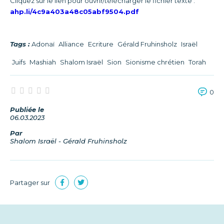
Cliquez sur le lien pour ouvrir/télécharger le fichier texte :
ahp.li/4c9a403a48c05abf9504.pdf
Tags :
Adonaï
Alliance
Ecriture
Gérald Fruhinsholz
Israël
Juifs
Mashiah
Shalom Israël
Sion
Sionisme chrétien
Torah
0
Publiée le
06.03.2023
Par
Shalom Israël - Gérald Fruhinsholz
Partager sur