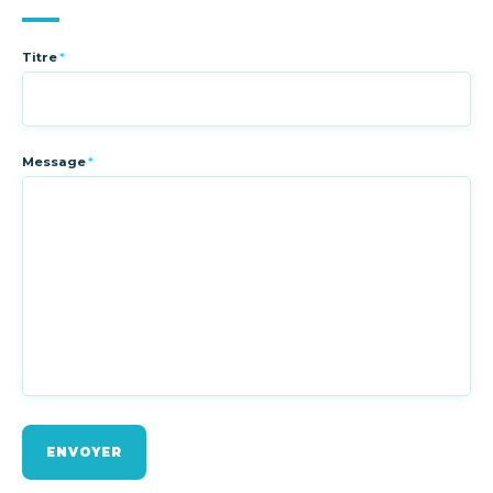
Titre
*
Message
*
ENVOYER