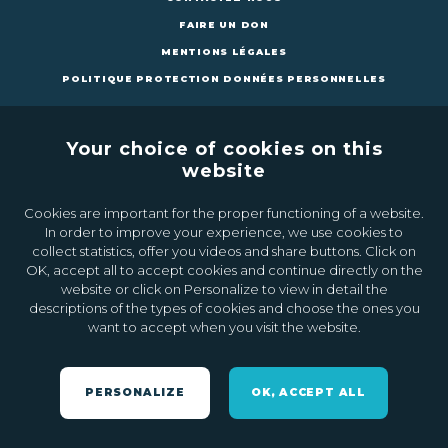
FAIRE UN DON
MENTIONS LÉGALES
POLITIQUE PROTECTION DONNÉES PERSONNELLES
Your choice of cookies on this
website
Cookies are important for the proper functioning of a website.
CONTACTEZ-NOUS
FAIRE UN DON
In order to improve your experience, we use cookies to
collect statistics, offer you videos and share buttons. Click on
OK, accept all to accept cookies and continue directly on the
Inscrivez-vous à la newsletter
website or click on Personalize to view in detail the
descriptions of the types of cookies and choose the ones you
want to accept when you visit the website.
Ok
PERSONALIZE
OK, ACCEPT ALL