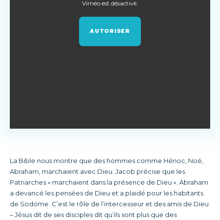
Viméo est désactivé.
AUTORISER
La Bible nous montre que des hommes comme Hénoc, Noé,
Abraham, marchaient avec Dieu. Jacob précise que les
Patriarches « marchaient dans la présence de Dieu ». Abraham
a devancé les pensées de Dieu et a plaidé pour les habitants
de Sodome. C’est le rôle de l’intercesseur et des amis de Dieu
– Jésus dit de ses disciples dit qu’ils sont plus que des