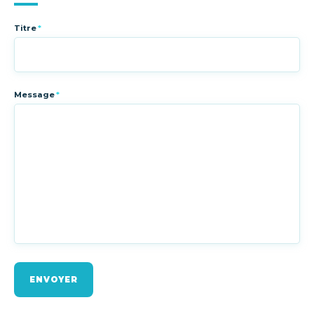
Titre
*
Message
*
ENVOYER