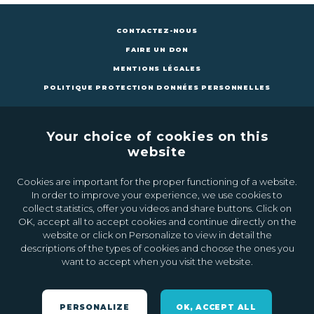
CONTACTEZ-NOUS
FAIRE UN DON
MENTIONS LÉGALES
POLITIQUE PROTECTION DONNÉES PERSONNELLES
Your choice of cookies on this
website
Cookies are important for the proper functioning of a website.
CONTACTEZ-NOUS
FAIRE UN DON
In order to improve your experience, we use cookies to
collect statistics, offer you videos and share buttons. Click on
OK, accept all to accept cookies and continue directly on the
Inscrivez-vous à la newsletter
website or click on Personalize to view in detail the
descriptions of the types of cookies and choose the ones you
want to accept when you visit the website.
Ok
PERSONALIZE
OK, ACCEPT ALL