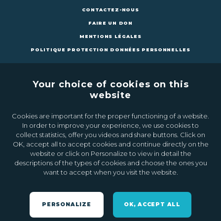
CONTACTEZ-NOUS
FAIRE UN DON
MENTIONS LÉGALES
POLITIQUE PROTECTION DONNÉES PERSONNELLES
Your choice of cookies on this
website
Cookies are important for the proper functioning of a website.
CONTACTEZ-NOUS
FAIRE UN DON
In order to improve your experience, we use cookies to
collect statistics, offer you videos and share buttons. Click on
OK, accept all to accept cookies and continue directly on the
Inscrivez-vous à la newsletter
website or click on Personalize to view in detail the
descriptions of the types of cookies and choose the ones you
want to accept when you visit the website.
Ok
PERSONALIZE
OK, ACCEPT ALL