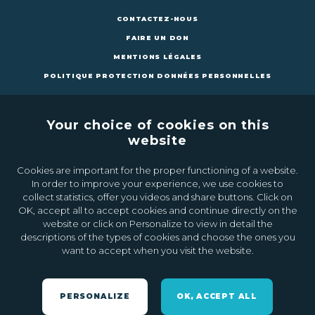
CONTACTEZ-NOUS
FAIRE UN DON
MENTIONS LÉGALES
POLITIQUE PROTECTION DONNÉES PERSONNELLES
Your choice of cookies on this
website
Cookies are important for the proper functioning of a website.
CONTACTEZ-NOUS
FAIRE UN DON
In order to improve your experience, we use cookies to
collect statistics, offer you videos and share buttons. Click on
OK, accept all to accept cookies and continue directly on the
Inscrivez-vous à la newsletter
website or click on Personalize to view in detail the
descriptions of the types of cookies and choose the ones you
want to accept when you visit the website.
Ok
PERSONALIZE
OK, ACCEPT ALL