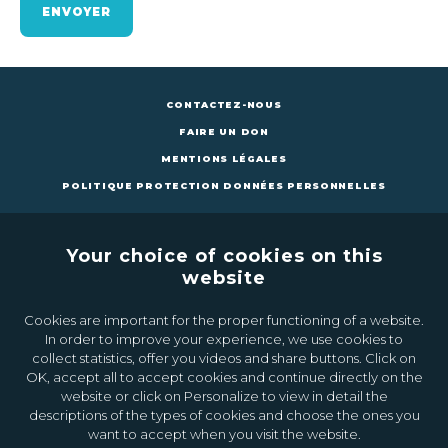
ENVOYER
CONTACTEZ-NOUS
FAIRE UN DON
MENTIONS LÉGALES
POLITIQUE PROTECTION DONNÉES PERSONNELLES
Your choice of cookies on this
website
Cookies are important for the proper functioning of a website.
CONTACTEZ-NOUS
FAIRE UN DON
In order to improve your experience, we use cookies to
collect statistics, offer you videos and share buttons. Click on
OK, accept all to accept cookies and continue directly on the
Inscrivez-vous à la newsletter
website or click on Personalize to view in detail the
descriptions of the types of cookies and choose the ones you
want to accept when you visit the website.
Ok