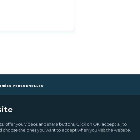
NNÉES PERSONNELLES
ite
Inscrivez-vous à la newsletter
Ok
s, offer you videos and share buttons. Click on OK, accept all to
and choose the ones you want to accept when you visit the website.