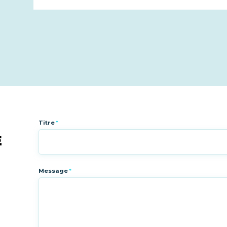
Titre
*
E
Message
*