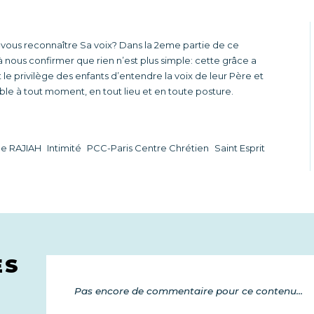
vous reconnaître Sa voix? Dans la 2eme partie de ce
ous confirmer que rien n’est plus simple: cette grâce a
 le privilège des enfants d’entendre la voix de leur Père et
ible à tout moment, en tout lieu et en toute posture.
e RAJIAH
Intimité
PCC-Paris Centre Chrétien
Saint Esprit
ES
Pas encore de commentaire pour ce contenu...