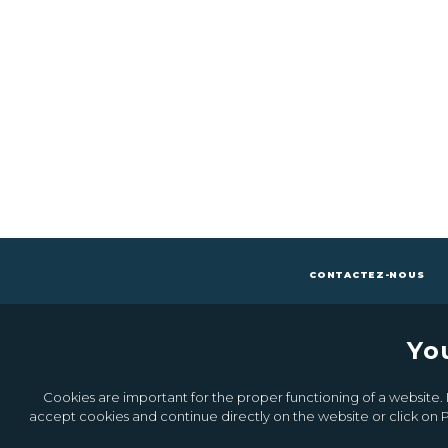
CONTACTEZ-NOUS
Yo
Cookies are important for the proper functioning of a website. I
accept cookies and continue directly on the website or click on P