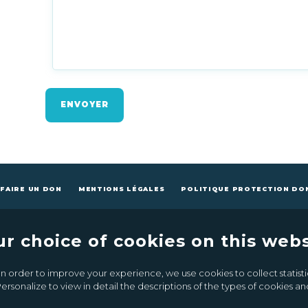
ENVOYER
FAIRE UN DON
MENTIONS LÉGALES
POLITIQUE PROTECTION DO
ur choice of cookies on this webs
n order to improve your experience, we use cookies to collect statistic
CONTACTEZ-NOUS
FAIRE UN DON
ersonalize to view in detail the descriptions of the types of cookies 