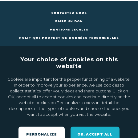
CONTACTEZ-NOUS
FAIRE UN DON
MENTIONS LÉGALES
POLITIQUE PROTECTION DONNÉES PERSONNELLES
Your choice of cookies on this
website
Cookies are important for the proper functioning of a website.
CONTACTEZ-NOUS
FAIRE UN DON
In order to improve your experience, we use cookies to
collect statistics, offer you videos and share buttons. Click on
OK, accept all to accept cookies and continue directly on the
Inscrivez-vous à la newsletter
website or click on Personalize to view in detail the
descriptions of the types of cookies and choose the ones you
want to accept when you visit the website.
Ok
PERSONALIZE
OK, ACCEPT ALL