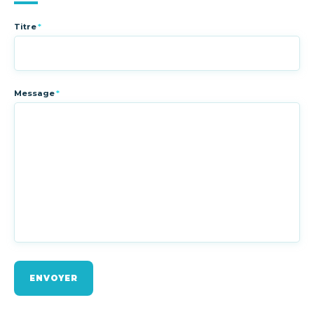
Titre
*
Message
*
ENVOYER