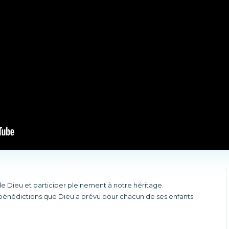
 Dieu et participer pleinement à notre héritage.
s bénédictions que Dieu a prévu pour chacun de ses enfants.