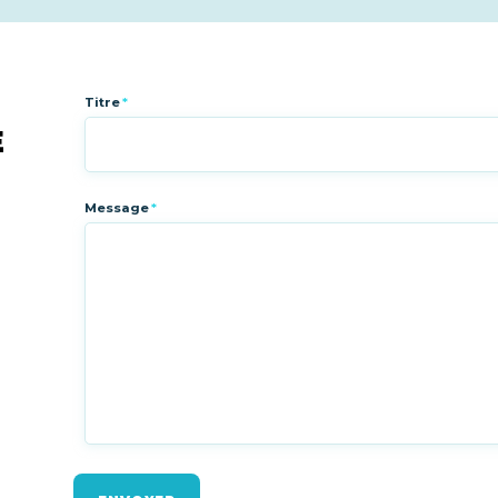
Titre
*
E
Message
*