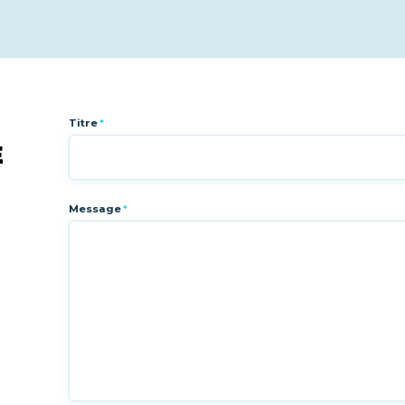
Titre
*
E
Message
*