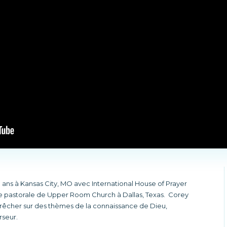
8 ans à Kansas City, MO avec International House of Prayer
pe pastorale de Upper Room Church à Dallas, Texas. Corey
êcher sur des thèmes de la connaissance de Dieu,
rseur.