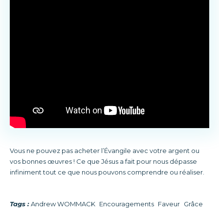
Vous ne pouvez pas acheter l’Évangile avec votre argent ou
vos bonnes œuvres ! Ce que Jésus a fait pour nous dépasse
infiniment tout ce que nous pouvons comprendre ou réaliser.
Tags :
Andrew WOMMACK
Encouragements
Faveur
Grâce