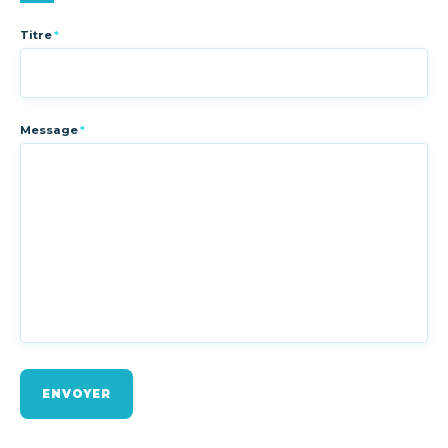
Titre
*
Message
*
ENVOYER