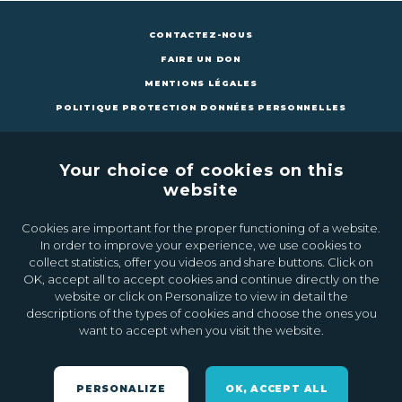
CONTACTEZ-NOUS
FAIRE UN DON
MENTIONS LÉGALES
POLITIQUE PROTECTION DONNÉES PERSONNELLES
Your choice of cookies on this
website
Cookies are important for the proper functioning of a website.
CONTACTEZ-NOUS
FAIRE UN DON
In order to improve your experience, we use cookies to
collect statistics, offer you videos and share buttons. Click on
OK, accept all to accept cookies and continue directly on the
Inscrivez-vous à la newsletter
website or click on Personalize to view in detail the
descriptions of the types of cookies and choose the ones you
want to accept when you visit the website.
Ok
PERSONALIZE
OK, ACCEPT ALL