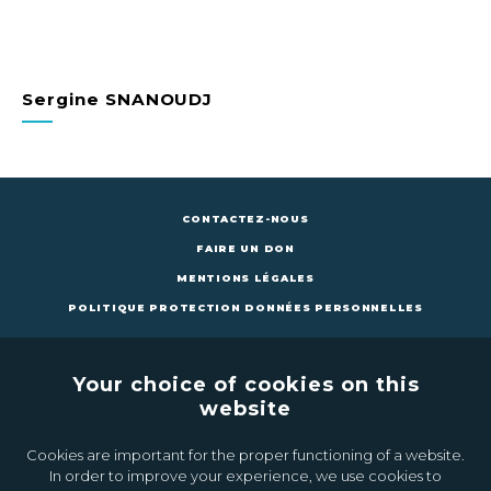
Sergine SNANOUDJ
CONTACTEZ-NOUS
FAIRE UN DON
MENTIONS LÉGALES
POLITIQUE PROTECTION DONNÉES PERSONNELLES
Your choice of cookies on this
website
Cookies are important for the proper functioning of a website.
CONTACTEZ-NOUS
FAIRE UN DON
In order to improve your experience, we use cookies to