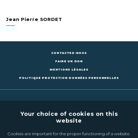
Jean Pierre SORDET
CONTACTEZ-NOUS
FAIRE UN DON
MENTIONS LÉGALES
POLITIQUE PROTECTION DONNÉES PERSONNELLES
Your choice of cookies on this
website
CONTACTEZ-NOUS
FAIRE UN DON
Cookies are important for the proper functioning of a website.