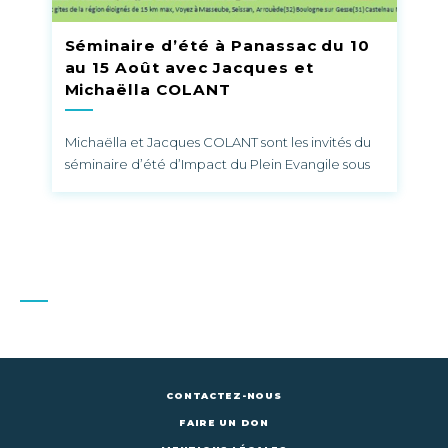
Séminaire d’été à Panassac du 10
au 15 Août avec Jacques et
Michaëlla COLANT
Michaëlla et Jacques COLANT sont les invités du
séminaire d’été d’Impact du Plein Evangile sous
chapiteau à Panassac du 10 au 15 Août prochain.
Le travail de Jacques consiste à enseigner le
décodage de la Torah, des prophètes et autres à
partir des textes hébreux originaux. Avec son
épouse Michaëlla , ils partagent la Bonne
Nouvelle de Jésus le Messie. Réunions à 10 h à et à
17 heures Port du masque – Respect des
distances Renseignements et inscriptions : Tel :
05.62.66.05.21 Ou 06.78.14.30.56 Adresse Postale :
Association Impact Le Trébois 32140 Panassac
CONTACTEZ-NOUS
Mail : impactmessageres@aol.com
FAIRE UN DON