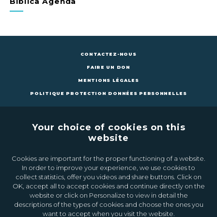
Biblica Agenda
CONTACTEZ-NOUS
FAIRE UN DON
MENTIONS LÉGALES
POLITIQUE PROTECTION DONNÉES PERSONNELLES
Your choice of cookies on this
website
Cookies are important for the proper functioning of a website.
CONTACTEZ-NOUS
FAIRE UN DON
In order to improve your experience, we use cookies to
collect statistics, offer you videos and share buttons. Click on
OK, accept all to accept cookies and continue directly on the
Inscrivez-vous à la newsletter
website or click on Personalize to view in detail the
descriptions of the types of cookies and choose the ones you
want to accept when you visit the website.
Ok