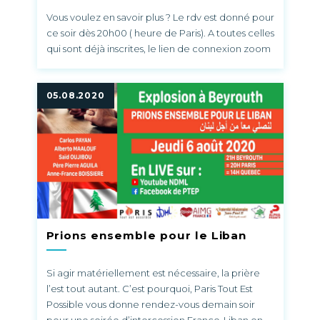
Vous voulez en savoir plus ? Le rdv est donné pour
ce soir dès 20h00 ( heure de Paris). A toutes celles
qui sont déjà inscrites, le lien de connexion zoom
est en train de vous être envoyé. Si 2 h avant le
début de la conférence vous ne l’avez pas reçu,
merci de nous le signaler . Aux autres, il est
05.08.2020
encore possible de s’inscrire, et c’est gratuit ! PS :
un nouveau lien de connexion zoom est envoyé
pour chaque jour de la conférence. Conférence
Zoom gratuite et ouverte à toutes sur inscription
Renseignements : contact@femmes-
multidimensionnelles.com Inscriptions : +33 6 65 41
47 12
Prions ensemble pour le Liban
Si agir matériellement est nécessaire, la prière
l’est tout autant. C’est pourquoi, Paris Tout Est
Possible vous donne rendez-vous demain soir