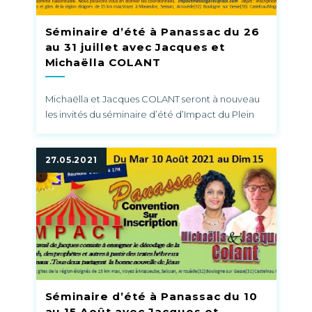
Séminaire d’été à Panassac du 26
au 31 juillet avec Jacques et
Michaëlla COLANT
Michaëlla et Jacques COLANT seront à nouveau
les invités du séminaire d’été d’Impact du Plein
Evangile sous chapiteau à Panassac du 26 au 31
juillet prochain. La Torah mystérieuse et le secret
Messianique La torah ; le mystère dévoilé.
27.05.2021
Chaque lettre, chaque mot, chaque phrase
porte la puissance de l’éternité. Le créateur de
l’univers, et de tout ceci existe révèle la fabuleuse
histoire du Messie. Sa puissance, sa grandeur, son
humanité, sa divinité. Voulez-vous apprendre ses
secrets? Rejoignez nous lors de cet fantastique
conférence. Réunions à 10 h à et à 17 heures
Renseignements et inscriptions : Tel 06.71.20.94.66
Séminaire d’été à Panassac du 10
Adresse Postale : Association Impact du plein
au 15 Août avec Jacques et