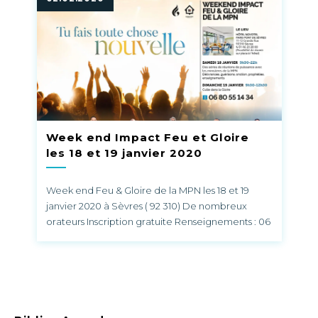
son bonheur conjugal. Inscriptions : Mail :
contact@femmes-multidimensionnelles.com
WhatsApp : 0033665414712. La conférence est
ouverte aux femmes de toutes les catégories,
épouses comme célibataires.
Week end Impact Feu et Gloire
les 18 et 19 janvier 2020
Week end Feu & Gloire de la MPN les 18 et 19
janvier 2020 à Sèvres ( 92 310) De nombreux
orateurs Inscription gratuite Renseignements : 06
80 55 14 34