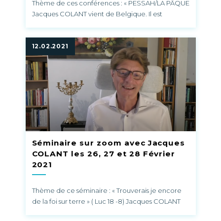
Thème de ces conférences : « PESSAH/LA PÂQUE
Jacques COLANT vient de Belgique. Il est
conférencier et enseignant de l’hébreu biblique
et de la Parole de Dieu avec la compréhension
des textes hébraïques. Les rencontres auront lieu
12.02.2021
: Vendredi 26 mars à 19h Samedi 27 mars à 14h et
16h30 Dimanche 28 mars à 14h Prix du séminaire :
30 € Inscriptions et paiement obligatoire sur le
site La voix de l’excellence un lien de connexion
vous sera ensuite envoyé par mail Date limite
d’inscription : Le 25 mars Demande de
renseignements : pascaltarn81@orange.fr
Séminaire sur zoom avec Jacques
COLANT les 26, 27 et 28 Février
2021
Thème de ce séminaire : « Trouverais je encore
de la foi sur terre » ( Luc 18 -8) Jacques COLANT
vient de Belgique. Il est conférencier et