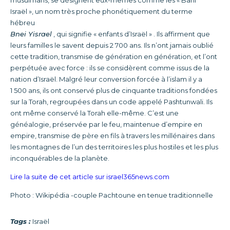
musulmans, se désignent eux-mêmes comme les « Bani
Israël », un nom très proche phonétiquement du terme
hébreu
Bnei Yisrael
, qui signifie « enfants d’Israël » . Ils affirment que
leurs familles le savent depuis 2 700 ans. Ils n’ont jamais oublié
cette tradition, transmise de génération en génération, et l’ont
perpétuée avec force : ils se considèrent comme issus de la
nation d’Israël. Malgré leur conversion forcée à l’islam il y a
1 500 ans, ils ont conservé plus de cinquante traditions fondées
sur la Torah, regroupées dans un code appelé Pashtunwali. Ils
ont même conservé la Torah elle-même. C’est une
généalogie, préservée par le feu, maintenue d’empire en
empire, transmise de père en fils à travers les millénaires dans
les montagnes de l’un des territoires les plus hostiles et les plus
inconquérables de la planète.
Lire la suite de cet article sur israel365news.com
Photo : Wikipédia -couple Pachtoune en tenue traditionnelle
Tags :
Israël