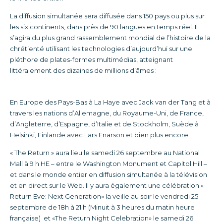
La diffusion simultanée sera diffusée dans 150 pays ou plus sur
les six continents, dans près de 90 langues en temps réel. Il
s’agira du plus grand rassemblement mondial de l’histoire de la
chrétienté utilisant les technologies d’aujourd’hui sur une
pléthore de plates-formes multimédias, atteignant
littéralement des dizaines de millions d’âmes :
En Europe des Pays-Bas à La Haye avec Jack van der Tang et à
travers les nations d’Allemagne, du Royaume-Uni, de France,
d’Angleterre, d’Espagne, d’Italie et de Stockholm, Suède à
Helsinki, Finlande avec Lars Enarson et bien plus encore.
« The Return » aura lieu le samedi 26 septembre au National
Mall à 9 h HE – entre le Washington Monument et Capitol Hill –
et dans le monde entier en diffusion simultanée à la télévision
et en direct sur le Web. Il y aura également une célébration «
Return Eve: Next Generation» la veille au soir le vendredi 25
septembre de 18h à 21 h (Minuit à 3 heures du matin heure
française) et «The Return Night Celebration» le samedi 26